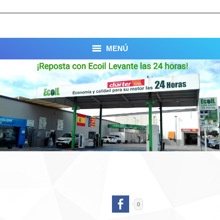
MENÚ
INICIO
EMPRESA
TARJETA ECOIL
PROMOCIONES/NOTICIAS
UBICACIÓN
CONTACTO
0
¿QUIERES TRABAJAR CON
NOSOTROS?